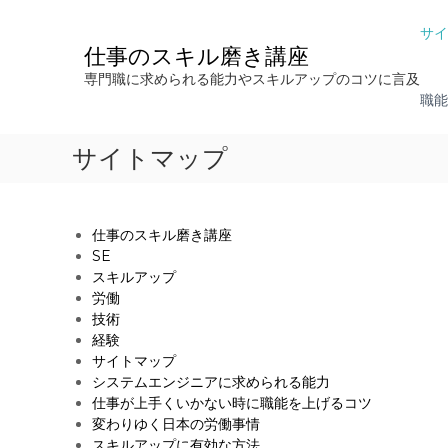
コ
ン
サイ
テ
仕事のスキル磨き講座
ン
専門職に求められる能力やスキルアップのコツに言及
ツ
職能
へ
ス
サイトマップ
キ
ッ
プ
仕事のスキル磨き講座
SE
スキルアップ
労働
技術
経験
サイトマップ
システムエンジニアに求められる能力
仕事が上手くいかない時に職能を上げるコツ
変わりゆく日本の労働事情
スキルアップに有効な方法